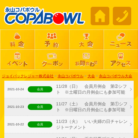
ジョイパックレジャー株式会社
>
永山コパボウル
>
大会
>
永山コパボウル大会
11/28（日） 会員月例会 第➁シフ
2021-10-24
会員
ト ※土曜日の月例会にも参加可能
11/27（土） 会員月例会 第①シフ
2021-10-23
会員
ト ※日曜日の月例会にも参加可能
11/23（火） いい夫婦の日チャレン
2021-10-22
会員
ジトーナメント