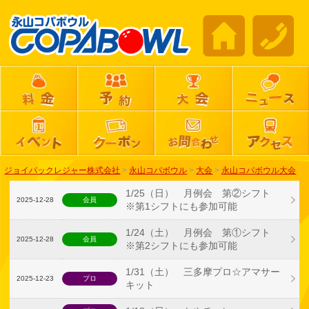
ジョイパックレジャー株式会社
>
永山コパボウル
>
大会
>
永山コパボウル大会
1/25（日） 月例会 第②シフト
2025-12-28
会員
※第1シフトにも参加可能
1/24（土） 月例会 第①シフト
2025-12-28
会員
※第2シフトにも参加可能
1/31（土） 三多摩プロ☆アマサー
2025-12-23
プロ
キット