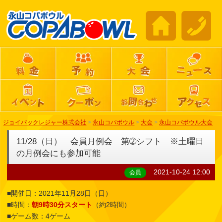
ジョイパックレジャー株式会社
>
永山コパボウル
>
大会
>
永山コパボウル大会
11/28（日） 会員月例会 第➁シフト ※土曜日
の月例会にも参加可能
2021-10-24 12:00
会員
■開催日：2021年11月28日（日）
■時間：
朝9時30分スタート
（約2時間）
■ゲーム数：4ゲーム