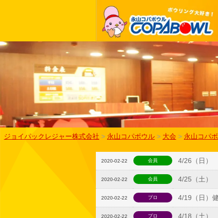
ジョイパックレジャー株式会社
>
永山コパボウル
>
大会
>
永山コパボ
4/26（日
会員
2020-02-22
4/25（土
会員
2020-02-22
4/19（日
プロ
2020-02-22
4/18（土
プロ
2020-02-22