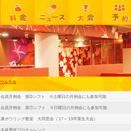
ウル大会
） 会員月例会 第➁シフト ※土曜日の月例会にも参加可能
） 会員月例会 第①シフト ※日曜日の月例会にも参加可能
）健康ボウリング教室 大同窓会（’17～’19卒業生大会）
） 今泉秀規プロチャレンジ