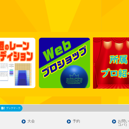
大会
予約
お問い
コパ）