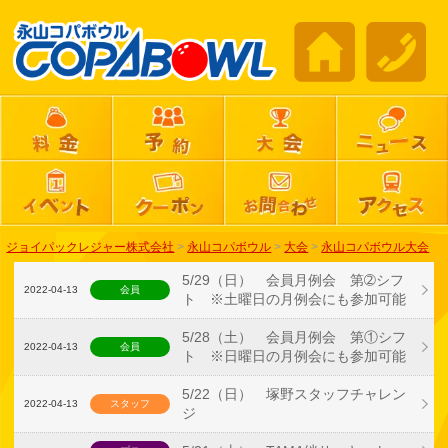
ジョイパックレジャー株式会社
>
永山コパボウル
>
大会
>
永山コパボウル大会
5/29（日） 会員月例会 第➁シフ
2022-04-13
会員
ト ※土曜日の月例会にも参加可能
5/28（土） 会員月例会 第①シフ
2022-04-13
会員
ト ※日曜日の月例会にも参加可能
5/22（日） 塚野スタッフチャレン
2022-04-13
スタッフ
ジ