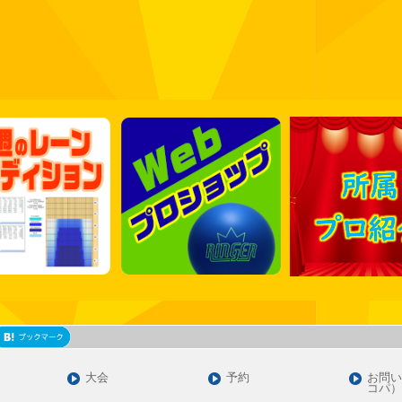
大会
予約
お問い
コパ）