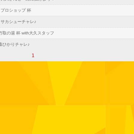
 プロショップ 杯
） サカシューチャレ♪
竹取の湯 杯 with大久スタッフ
 森ひかりチャレ♪
1