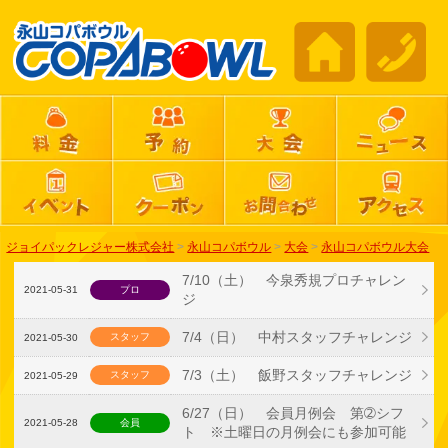
ジョイパックレジャー株式会社
>
永山コパボウル
>
大会
>
永山コパボウル大会
7/10（土） 今泉秀規プロチャレン
2021-05-31
プロ
ジ
7/4（日） 中村スタッフチャレンジ
スタッフ
2021-05-30
7/3（土） 飯野スタッフチャレンジ
スタッフ
2021-05-29
6/27（日） 会員月例会 第➁シフ
2021-05-28
会員
ト ※土曜日の月例会にも参加可能