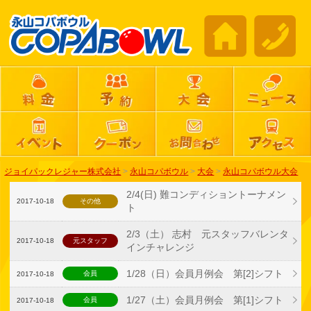
ジョイパックレジャー株式会社
>
永山コパボウル
>
大会
>
永山コパボウル大会
2/4(日) 難コンディショントーナメン
2017-10-18
その他
ト
2/3（土） 志村 元スタッフバレンタ
2017-10-18
元スタッフ
インチャレンジ
1/28（日）会員月例会 第[2]シフト
会員
2017-10-18
1/27（土）会員月例会 第[1]シフト
会員
2017-10-18