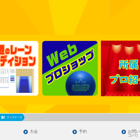
大会
予約
お問い
コパ）