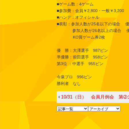
■ゲーム数：4ゲーム
■参加費：会員￥2,800・一般￥3,200
■ハンデ：オフィシャル
■表彰：参加人数が25名以下の場合 優
参加人数が26名以上の場合 優勝～
KO賞ゲーム券2枚
優 勝：大澤選手 987ピン
準優勝：前田選手 958ピン
第3位 ：中選手 955ピン
今泉プロ 996ピン
勝利者 なし
10/31（日） 会員月例会 第➁シフト ※土曜日