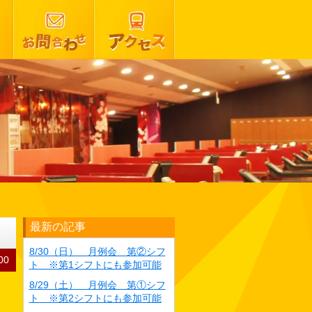
最新の記事
8/30（日） 月例会 第②シフ
00
ト ※第1シフトにも参加可能
8/29（土） 月例会 第①シフ
ト ※第2シフトにも参加可能