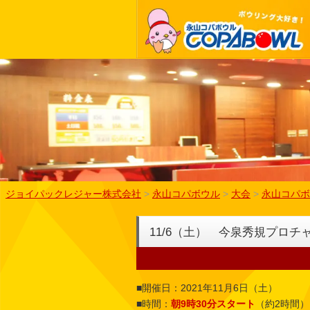
ジョイパックレジャー株式会社
>
永山コパボウル
>
大会
>
永山コパボ
11/6（土） 今泉秀規プロチ
■開催日：2021年11月6日（土）
■時間：
朝9時30分スタート
（約2時間）