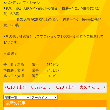
■ハンデ：オフィシャル
■表彰：参加人数が25名以下の場合 優勝～5位、5位毎に飛び
賞、B/B賞
参加人数が26名以上の場合 優勝～7位、5位毎に飛び
賞、B/B賞
■その他：抽選賞としてプロショップ1,000円割引券をご用意して
おります。
☆結 果☆
優 勝：新原 選手 962ピン
準優勝：宮澤 選手 946ピン
第３位：大澤 選手 913ピン
6/13（土） サカシューチャレ♪
6/20（土） 大久さんと一緒に投げよう！
最新の記事