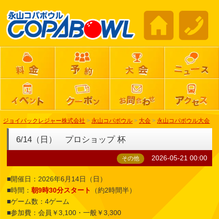
ジョイパックレジャー株式会社
>
永山コパボウル
>
大会
>
永山コパボウル大会
6/14（日） プロショップ 杯
2026-05-21 00:00
その他
■開催日：2026年6月14日（日）
■時間：
朝9時30分スタート
（約2時間半）
■ゲーム数：4ゲーム
■参加費：会員￥3,100・一般￥3,300