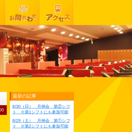
最新の記事
8/30（日） 月例会 第②シフ
00
ト ※第1シフトにも参加可能
8/29（土） 月例会 第①シフ
ト ※第2シフトにも参加可能