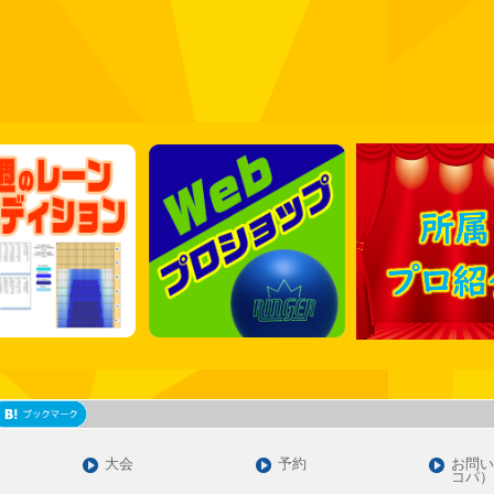
大会
予約
お問い
コパ）