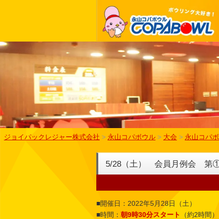
ジョイパックレジャー株式会社
>
永山コパボウル
>
大会
>
永山コパボ
5/28（土） 会員月例会 
■開催日：2022年5月28日（土）
■時間：
朝9時30分スタート
（約2時間）