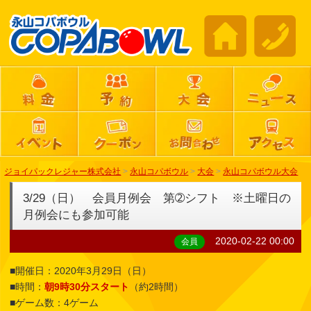
ジョイパックレジャー株式会社
>
永山コパボウル
>
大会
>
永山コパボウル大会
3/29（日） 会員月例会 第➁シフト ※土曜日の
月例会にも参加可能
2020-02-22 00:00
会員
■開催日：2020年3月29日（日）
■時間：
朝9時30分スタート
（約2時間）
■ゲーム数：4ゲーム