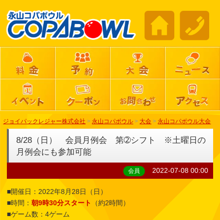
ジョイパックレジャー株式会社
>
永山コパボウル
>
大会
>
永山コパボウル大会
8/28（日） 会員月例会 第➁シフト ※土曜日の
月例会にも参加可能
2022-07-08 00:00
会員
■開催日：2022年8月28日（日）
■時間：
朝9時30分スタート
（約2時間）
■ゲーム数：4ゲーム