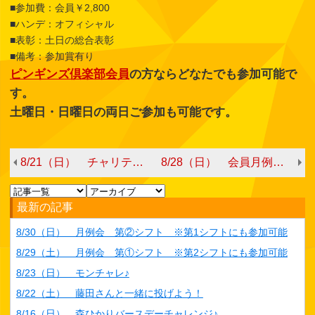
■参加費：会員￥2,800
■ハンデ：オフィシャル
■表彰：土日の総合表彰
■備考：参加賞有り
ピンギンズ倶楽部会員
の方ならどなたでも参加可能で
す。
土曜日・日曜日の両日ご参加も可能です。
8/21（日） チャリティーボウリング with今泉プロ・中村スタッフ
8/28（日） 会員月例会 第➁シフト ※土曜日の月例会にも参加可能
最新の記事
8/30（日） 月例会 第②シフト ※第1シフトにも参加可能
8/29（土） 月例会 第①シフト ※第2シフトにも参加可能
8/23（日） モンチャレ♪
8/22（土） 藤田さんと一緒に投げよう！
8/16（日） 森ひかりバースデーチャレンジ♪