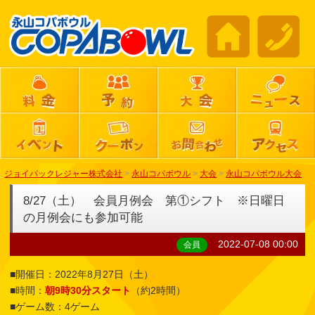
ジョイパックレジャー株式会社
>
永山コパボウル
>
大会
>
永山コパボウル大会
8/27（土） 会員月例会 第①シフト ※日曜日
の月例会にも参加可能
2022-07-08 00:00
会員
■開催日：2022年8月27日（土）
■時間：
朝9時30分スタート
（約2時間）
■ゲーム数：4ゲーム