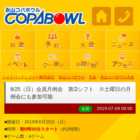
ジョイパックレジャー株式会社
>
永山コパボウル
>
大会
>
永山コパボウル大会
8/25（日）会員月例会 第➁シフト ※土曜日の月
例会にも参加可能
2019-07-09 00:00
会員
■開催日：2019年8月25日（日）
■時間：
朝9時30分スタート
（約2時間）
■ゲーム数：4ゲーム