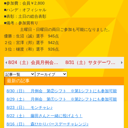
■参加費：会員￥2,800
■ハンデ：オフィシャル
■表彰：土日の総合表彰
■備考：参加賞有り
土曜日・日曜日の両日ご参加も可能になりました。
優勝：生沼（誠）選手 945点
２位：宮澤（邦）選手 942点
３位：樋渡（和）選手 926点.
8/24（土）会員月例会 第①シフト ※日曜日の月例会にも参加可能
8/31（土）サタデーワンドロップ
最新の記事
8/30（日） 月例会 第②シフト ※第1シフトにも参加可能
8/29（土） 月例会 第①シフト ※第2シフトにも参加可能
8/23（日） モンチャレ♪
8/22（土） 藤田さんと一緒に投げよう！
8/16（日） 森ひかりバースデーチャレンジ♪