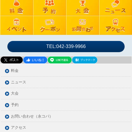
2024年08月
2024年07月
2024年06月
2024年05月
2024年04月
2024年03月
TEL:042-339-9966
2024年02月
2024年01月
2023年12月
料金
2023年11月
ニュース
2023年10月
大会
2023年09月
2023年08月
予約
2023年07月
お問い合わせ（永コパ）
2023年06月
アクセス
2023年05月