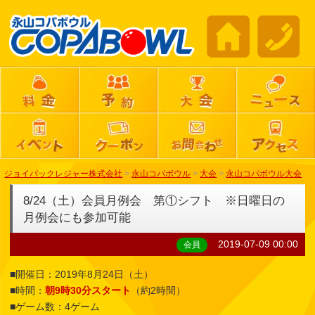
ジョイパックレジャー株式会社
>
永山コパボウル
>
大会
>
永山コパボウル大会
8/24（土）会員月例会 第①シフト ※日曜日の
月例会にも参加可能
2019-07-09 00:00
会員
■開催日：2019年8月24日（土）
■時間：
朝9時30分スタート
（約2時間）
■ゲーム数：4ゲーム