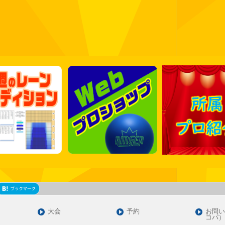
大会
予約
お問い
コパ）