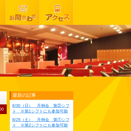
最新の記事
8/30（日） 月例会 第②シフ
00
ト ※第1シフトにも参加可能
8/29（土） 月例会 第①シフ
ト ※第2シフトにも参加可能