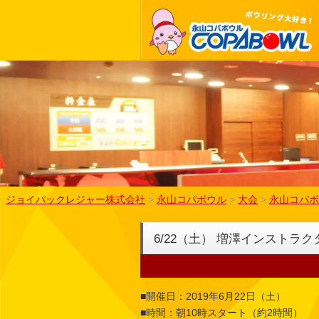
ジョイパックレジャー株式会社
>
永山コパボウル
>
大会
>
永山コパボ
6/22（土） 増澤インスト
■開催日：2019年6月22日（土）
■時間：朝10時スタート（約2時間）