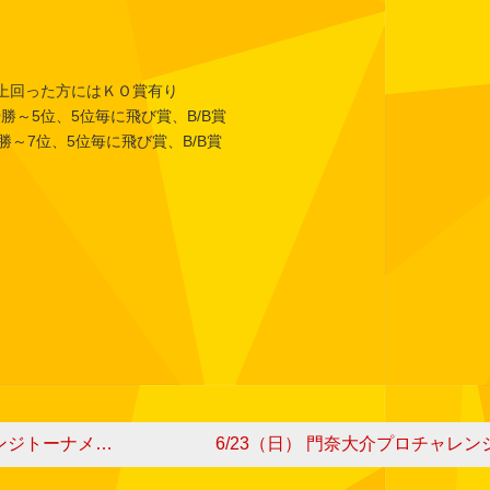
を上回った方にはＫＯ賞有り
勝～5位、5位毎に飛び賞、B/B賞
7位、5位毎に飛び賞、B/B賞
ジトーナメント
6/23（日） 門奈大介プロチャレン