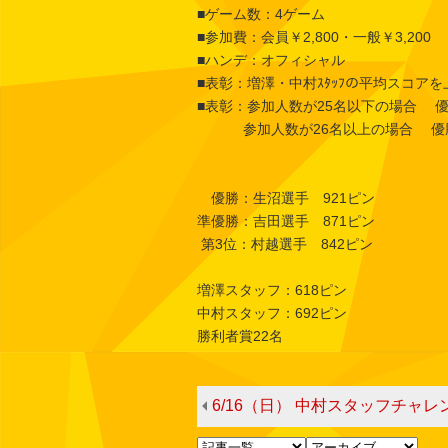
■ゲーム数：4ゲーム
■参加費：会員￥2,800・一般￥3,200
■ハンデ：オフィシャル
■表彰：増澤・中村ｽﾀｯﾌの平均スコア
■表彰：参加人数が25名以下の場合 優
参加人数が26名以上の場合 優勝～
優勝：生沼選手 921ピン
準優勝：吉田選手 871ピン
第3位：村越選手 842ピン
増澤スタッフ：618ピン
中村スタッフ：692ピン
勝利者賞22名
6/16（日） 中村スタッフチャレン