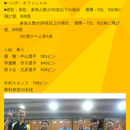
■ハンデ：オフィシャル
■表彰：表彰：参加人数が25名以下の場合 優勝～5位、5位毎に
飛び賞、B/B賞
参加人数が26名以上の場合 優勝～7位、5位毎に飛び
賞、B/B賞
KO賞ゲーム券1枚
☆結 果☆
優 勝：中山選手 901ピン
準優勝：市川選手 840ピン
第３位：北原選手 834ピン
中村スタッフ 709ピン
勝利者賞24名様