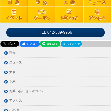
2024年07月
2024年06月
2024年05月
2024年04月
2024年03月
TEL:042-339-9966
2024年02月
2024年01月
2023年12月
料金
2023年11月
ニュース
2023年10月
大会
2023年09月
2023年08月
予約
2023年07月
お問い合わせ（永コパ）
2023年06月
アクセス
2023年05月
2023年04月
その他