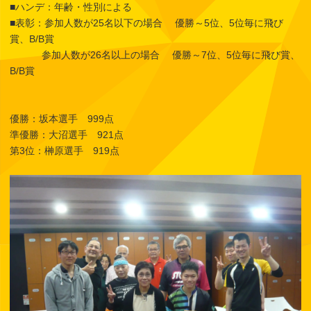
■ハンデ：年齢・性別による
■表彰：参加人数が25名以下の場合 優勝～5位、5位毎に飛び
賞、B/B賞
参加人数が26名以上の場合 優勝～7位、5位毎に飛び賞、
B/B賞
優勝：坂本選手 999点
準優勝：大沼選手 921点
第3位：榊原選手 919点