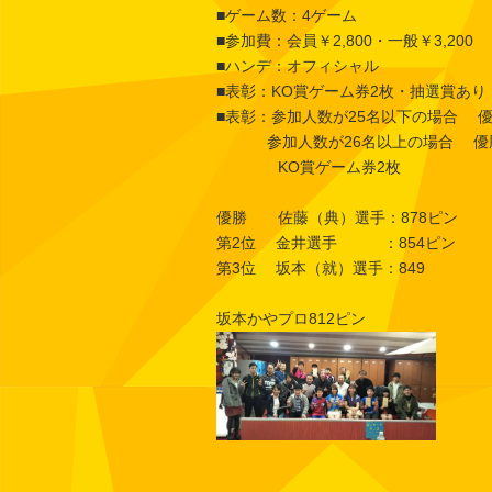
■ゲーム数：4ゲーム
■参加費：会員￥2,800・一般￥3,200
■ハンデ：オフィシャル
■表彰：KO賞ゲーム券2枚・抽選賞あり
■表彰：参加人数が25名以下の場合 優
参加人数が26名以上の場合 優勝～
KO賞ゲーム券2枚
優勝 佐藤（典）選手：878ピン
第2位 金井選手 ：854ピン
第3位 坂本（就）選手：849
坂本かやプロ812ピン