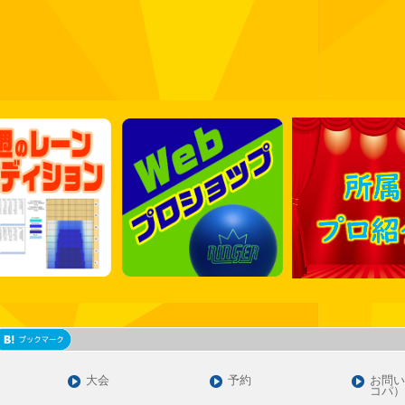
大会
予約
お問い
コパ）