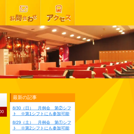
最新の記事
8/30（日） 月例会 第②シフ
00
ト ※第1シフトにも参加可能
8/29（土） 月例会 第①シフ
ト ※第2シフトにも参加可能