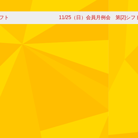
シフト
11/25（日）会員月例会 第[2]シフ