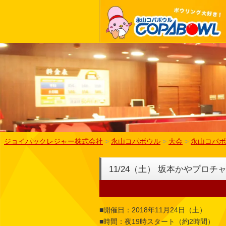
ジョイパックレジャー株式会社
>
永山コパボウル
>
大会
>
永山コパボ
11/24（土） 坂本かやプロ
■開催日：2018年11月24日（土）
■時間：夜19時スタート（約2時間）