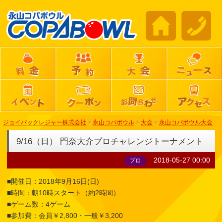
ジョイパックレジャー株式会社
>
永山コパボウル
>
大会
>
永山コパボウル大会
9/16（日） 門奈大介プロチャレンジトーナメント
2018-05-27 00:00
プロ
■開催日：2018年9月16日(日)
■時間：朝10時スタート（約2時間）
■ゲーム数：4ゲーム
■参加費：会員￥2,800・一般￥3,200