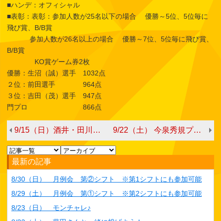
■ハンデ：オフィシャル
■表彰：表彰：参加人数が25名以下の場合 優勝～5位、5位毎に
飛び賞、B/B賞
参加人数が26名以上の場合 優勝～7位、5位毎に飛び賞、
B/B賞
KO賞ゲーム券2枚
優勝：生沼（誠）選手 1032点
２位：前田選手 964点
３位：吉田（茂）選手 947点
門プロ 866点
9/15（日）酒井・田川スタッフ ダブルストーナメント
9/22（土） 今泉秀規プロチャレンジ
最新の記事
8/30（日） 月例会 第②シフト ※第1シフトにも参加可能
8/29（土） 月例会 第①シフト ※第2シフトにも参加可能
8/23（日） モンチャレ♪