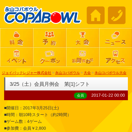
ジョイパックレジャー株式会社
>
永山コパボウル
>
大会
>
永山コパボウル大会
3/25（土）会員月例会 第[1]シフト
2017-01-22 00:00
会員
■開催日：2017年3月25日(土)
■時間：朝10時スタート（約2時間）
■ゲーム数：4ゲーム
■参加費：会員￥2,800