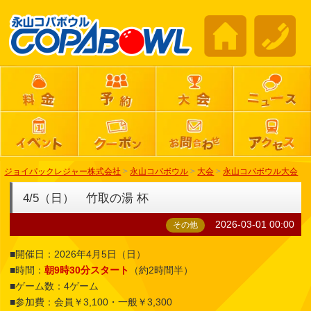
ジョイパックレジャー株式会社
>
永山コパボウル
>
大会
>
永山コパボウル大会
4/5（日） 竹取の湯 杯
2026-03-01 00:00
その他
■開催日：2026年4月5日（日）
■時間：
朝9時30分スタート
（約2時間半）
■ゲーム数：4ゲーム
■参加費：会員￥3,100・一般￥3,300