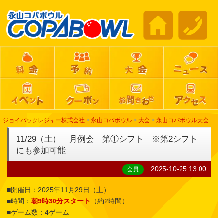
ジョイパックレジャー株式会社
>
永山コパボウル
>
大会
>
永山コパボウル大会
11/29（土） 月例会 第①シフト ※第2シフト
にも参加可能
2025-10-25 13:00
会員
■開催日：2025年11月29日（土）
■時間：
朝9時30分スタート
（約2時間）
■ゲーム数：4ゲーム