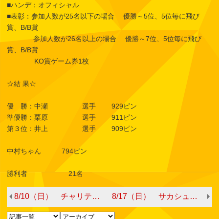
■ハンデ：オフィシャル
■表彰：参加人数が25名以下の場合 優勝～5位、5位毎に飛び
賞、B/B賞
参加人数が26名以上の場合 優勝～7位、5位毎に飛び
賞、B/B賞
KO賞ゲーム券1枚
☆結 果☆
優 勝：中瀬 選手 929ピン
準優勝：栗原 選手 911ピン
第３位：井上 選手 909ピン
中村ちゃん 794ピン
勝利者 21名
8/10（日） チャリティーボウリング with門奈プロ＆大久スタッフ
8/17（日） サカシューチャレ♪