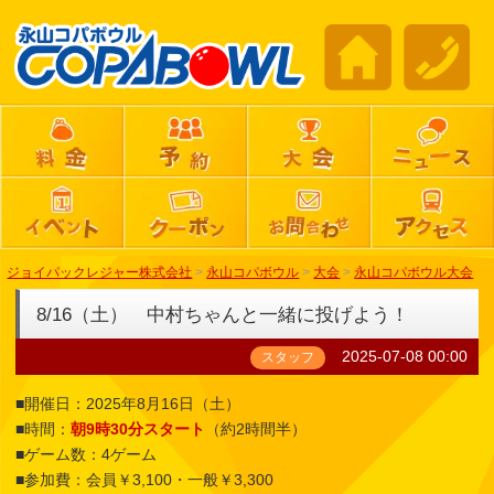
ジョイパックレジャー株式会社
>
永山コパボウル
>
大会
>
永山コパボウル大会
8/16（土） 中村ちゃんと一緒に投げよう！
2025-07-08 00:00
スタッフ
■開催日：2025年8月16日（土）
■時間：
朝9時30分スタート
（約2時間半）
■ゲーム数：4ゲーム
■参加費：会員￥3,100・一般￥3,300