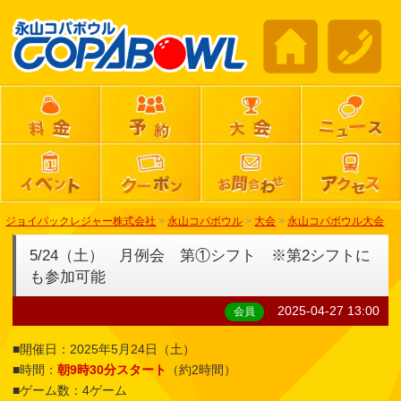
ジョイパックレジャー株式会社
>
永山コパボウル
>
大会
>
永山コパボウル大会
5/24（土） 月例会 第①シフト ※第2シフトに
も参加可能
2025-04-27 13:00
会員
■開催日：2025年5月24日（土）
■時間：
朝9時30分スタート
（約2時間）
■ゲーム数：4ゲーム