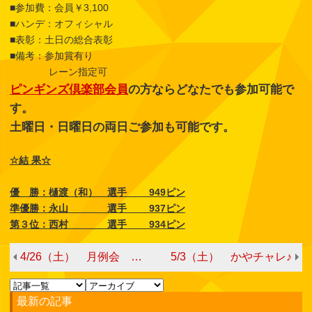
■参加費：会員￥3,100
■ハンデ：オフィシャル
■表彰：土日の総合表彰
■備考：参加賞有り
レーン指定可
ピンギンズ倶楽部会員
の方ならどなたでも参加可能で
す。
土曜日・日曜日の両日ご参加も可能です。
☆結 果☆
優 勝：樋渡（和） 選手 949ピン
準優勝：永山 選手 937ピン
第３位：西村 選手 934ピン
4/26（土） 月例会 第①シフト ※第2シフトにも参加可能
5/3（土） かやチャレ♪
最新の記事