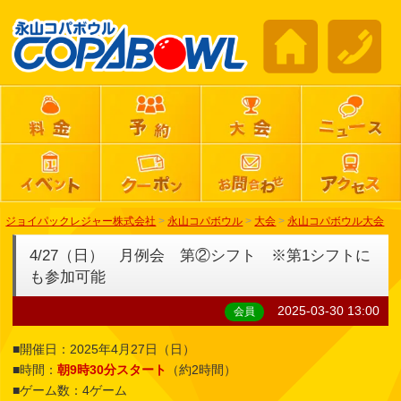
ジョイパックレジャー株式会社
>
永山コパボウル
>
大会
>
永山コパボウル大会
4/27（日） 月例会 第②シフト ※第1シフトに
も参加可能
2025-03-30 13:00
会員
■開催日：2025年4月27日（日）
■時間：
朝9時30分スタート
（約2時間）
■ゲーム数：4ゲーム