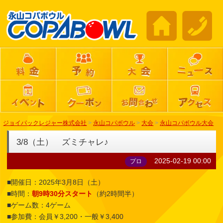
ジョイパックレジャー株式会社
>
永山コパボウル
>
大会
>
永山コパボウル大会
3/8（土） ズミチャレ♪
2025-02-19 00:00
プロ
■開催日：2025年3月8日（土）
■時間：
朝9時30分スタート
（約2時間半）
■ゲーム数：4ゲーム
■参加費：会員￥3,200・一般￥3,400