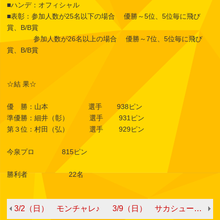
■ハンデ：オフィシャル
■表彰：参加人数が25名以下の場合 優勝～5位、5位毎に飛び
賞、B/B賞
参加人数が26名以上の場合 優勝～7位、5位毎に飛び
賞、B/B賞
☆結 果☆
優 勝：山本 選手 938ピン
準優勝：細井（彰） 選手 931ピン
第３位：村田（弘） 選手 929ピン
今泉プロ 815ピン
勝利者 22名
3/2（日） モンチャレ♪
3/9（日） サカシューチャレ♪