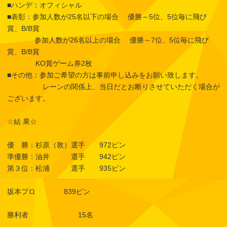
■ハンデ：オフィシャル
■表彰：参加人数が25名以下の場合 優勝～5位、5位毎に飛び
賞、B/B賞
参加人数が26名以上の場合 優勝～7位、5位毎に飛び
賞、B/B賞
KO賞ゲーム券2枚
■その他：参加ご希望の方は事前申し込みをお願い致します。
レーンの関係上、当日だとお断りさせていただく場合が
ございます。
☆結 果☆
優 勝：杉原（敦）選手 972ピン
準優勝：油井 選手 942ピン
第３位：松浦 選手 935ピン
坂本プロ 839ピン
勝利者 15名