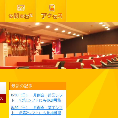
最新の記事
8/30（日） 月例会 第②シフ
00
ト ※第1シフトにも参加可能
8/29（土） 月例会 第①シフ
ト ※第2シフトにも参加可能