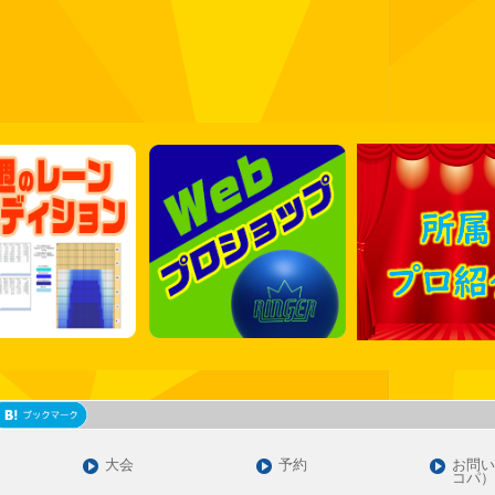
大会
予約
お問い
コパ）