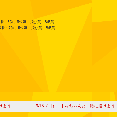
勝～5位、5位毎に飛び賞、B/B賞
7位、5位毎に飛び賞、B/B賞
げよう！
9/15（日） 中村ちゃんと一緒に投げよう