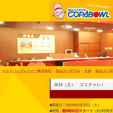
ジョイパックレジャー株式会社
>
永山コパボウル
>
大会
>
永山コパボ
9/14（土） ズミチャレ♪
■開催日：2024年9月14日（土）
■時間：
朝9時30分スタート
（約2時間半