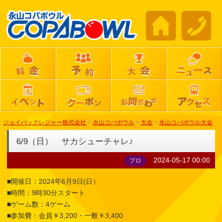
ジョイパックレジャー株式会社
>
永山コパボウル
>
大会
>
永山コパボウル大会
6/9（日） サカシューチャレ♪
2024-05-17 00:00
プロ
■開催日：2024年6月9日(日）
■時間：9時30分スタート
■ゲーム数：4ゲーム
■参加費：会員￥3,200・一般￥3,400