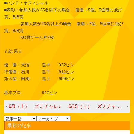
■ハンデ：オフィシャル
■表彰：参加人数が25名以下の場合 優勝～5位、5位毎に飛び
賞、B/B賞
参加人数が26名以上の場合 優勝～7位、5位毎に飛び
賞、B/B賞
KO賞ゲーム券2枚
☆結 果☆
優 勝：大沼 選手 932ピン
準優勝：石川 選手 912ピン
第３位：田渕 選手 909ピン
坂本プロ 942ピン
6/8（土） ズミチャレ♪
6/15（土） ズミチャレ♪ 依東杏奈さん（杏ちゃん）&いそまるも投球します！
最新の記事