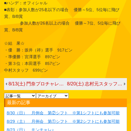
■ハンデ：オフィシャル
■表彰：参加人数が25名以下の場合 優勝～5位、5位毎に飛び
賞、B/B賞
参加人数が26名以上の場合 優勝～7位、5位毎に飛び
賞、B/B賞
☆結 果☆
・優 勝：坂井（祥）選手 917ピン
・準優勝：宮澤選手 897ピン
・第３位：本田選手 857ピン
中村スタッフ 699ピン
8/13(土) 門奈プロチャレンジ
8/20(土) 志村元スタッフチャレンジ
最新の記事
8/30（日） 月例会 第②シフト ※第1シフトにも参加可能
8/29（土） 月例会 第①シフト ※第2シフトにも参加可能
8/23（日） モンチャレ♪