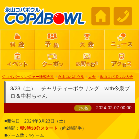
ジョイパックレジャー株式会社
>
永山コパボウル
>
大会
>
永山コパボウル大会
3/23（土） チャリティーボウリング with今泉プ
ロ＆中村ちゃん
2024-02-07 00:00
その他
■開催日：2024年3月23日（土）
■時間：
朝9時30分スタート
（約2時間半）
■ゲーム数：4ゲーム