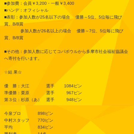
■参加費：会員￥3,200・一般￥3,400
■ハンデ：オフィシャル
■表彰：参加人数が25名以下の場合 優勝～5位、5位毎に飛び
賞、B/B賞
参加人数が26名以上の場合 優勝～7位、5位毎に飛び
賞、B/B賞
■その他：参加人数に応じてコパボウルから多摩市社会福祉協議会
へ寄付を行います。
☆結 果☆
優 勝：大江 選手 1084ピン
準優勝：栗原 選手 967ピン
第３位：杉原（あ） 選手 948ピン
今泉プロ 898ピン
中村スタッフ 770ピン
平均 834ピン
勝利者 14名