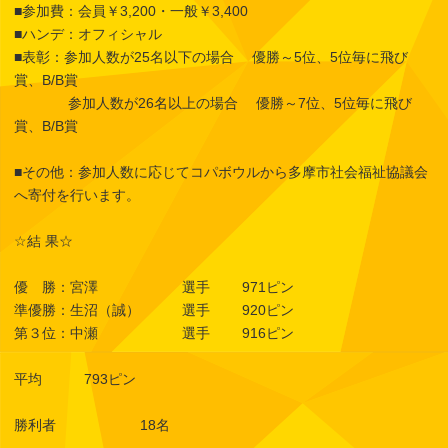
■参加費：会員￥3,200・一般￥3,400
■ハンデ：オフィシャル
■表彰：参加人数が25名以下の場合 優勝～5位、5位毎に飛び
賞、B/B賞
参加人数が26名以上の場合 優勝～7位、5位毎に飛び
賞、B/B賞
■その他：参加人数に応じてコパボウルから多摩市社会福祉協議会
へ寄付を行います。
☆結 果☆
優 勝：宮澤 選手 971ピン
準優勝：生沼（誠） 選手 920ピン
第３位：中瀬 選手 916ピン
平均 793ピン
勝利者 18名