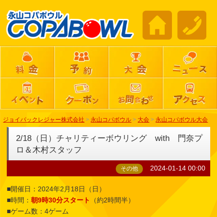
ジョイパックレジャー株式会社
>
永山コパボウル
>
大会
>
永山コパボウル大会
2/18（日）チャリティーボウリング with 門奈プ
ロ＆木村スタッフ
2024-01-14 00:00
その他
■開催日：2024年2月18日（日）
■時間：
朝9時30分スタート
（約2時間半）
■ゲーム数：4ゲーム