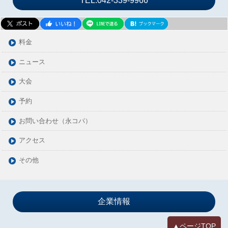
TEL:042-339-9966
2024年02月
2024年01月
2023年12月
料金
2023年11月
ニュース
2023年10月
大会
2023年09月
2023年08月
予約
2023年07月
お問い合わせ（永コパ）
2023年06月
アクセス
2023年05月
2023年04月
その他
2023年03月
2023年02月
2023年01月
企業情報
2022年12月
▲ページTOP