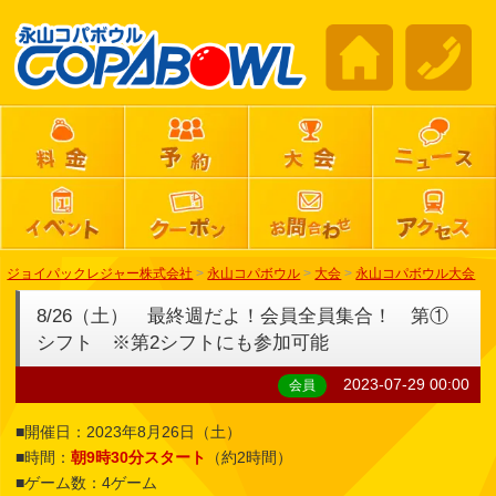
ジョイパックレジャー株式会社
>
永山コパボウル
>
大会
>
永山コパボウル大会
8/26（土） 最終週だよ！会員全員集合！ 第①
シフト ※第2シフトにも参加可能
2023-07-29 00:00
会員
■開催日：2023年8月26日（土）
■時間：
朝9時30分スタート
（約2時間）
■ゲーム数：4ゲーム