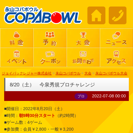
ジョイパックレジャー株式会社
>
永山コパボウル
>
大会
>
永山コパボウル大会
8/20（土） 今泉秀規プロチャレンジ
2022-07-08 00:00
プロ
■開催日：2022年8月20日（土）
■時間：
朝9時30分スタート
（約2時間）
■ゲーム数：4ゲーム
■参加費：会員￥2,800・一般￥3,200