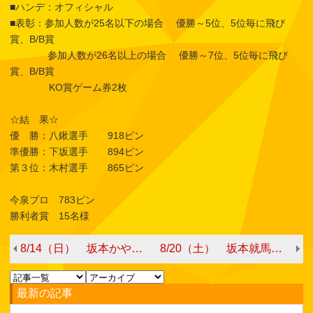
■ハンデ：オフィシャル
■表彰：参加人数が25名以下の場合 優勝～5位、5位毎に飛び
賞、B/B賞
参加人数が26名以上の場合 優勝～7位、5位毎に飛び
賞、B/B賞
KO賞ゲーム券2枚
☆結 果☆
優 勝：八鍬選手 918ピン
準優勝：下坂選手 894ピン
第３位：木村選手 865ピン
今泉プロ 783ピン
勝利者賞 15名様
8/14（日） 坂本かやプロチャレンジ（夜の部）*修正あり
8/20（土） 坂本就馬プロチャレンジ
最新の記事