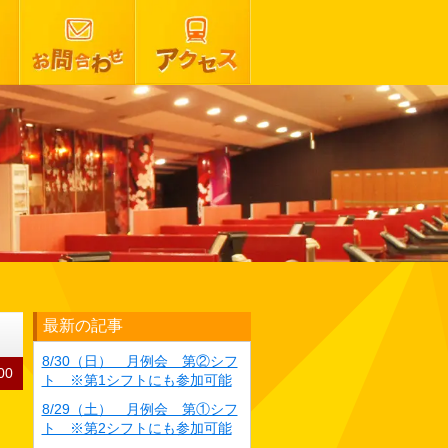
最新の記事
8/30（日） 月例会 第②シフ
00
ト ※第1シフトにも参加可能
8/29（土） 月例会 第①シフ
ト ※第2シフトにも参加可能