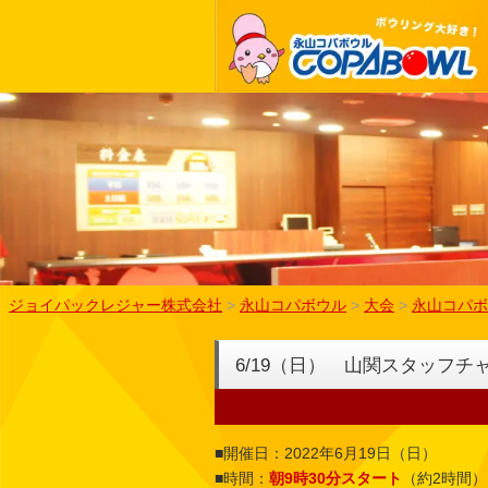
ジョイパックレジャー株式会社
>
永山コパボウル
>
大会
>
永山コパボ
6/19（日） 山関スタッフチ
■開催日：2022年6月19日（日）
■時間：
朝9時30分スタート
（約2時間）