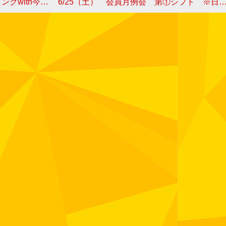
プロ・中村スタッフ
6/25（土） 会員月例会 第①シフト ※日曜日の月例会に