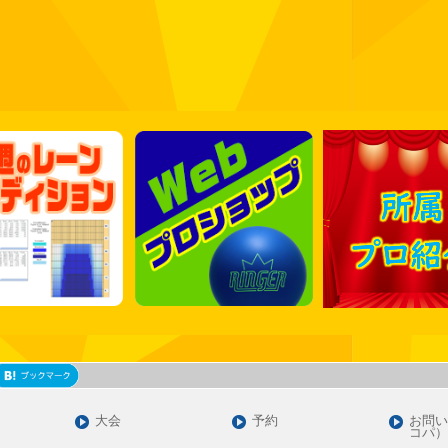
大会
予約
お問い
コパ）