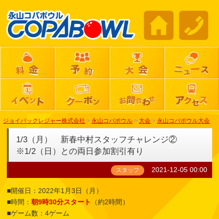
ジョイパックレジャー株式会社
>
永山コパボウル
>
大会
>
永山コパボウル大会
1/3（月） 新春中村スタッフチャレンジ②
※1/2（日）との両日参加割引有り
2021-12-05 00:00
スタッフ
■開催日：2022年1月3日（月）
■時間：
朝9時30分スタート
（約2時間）
■ゲーム数：4ゲーム