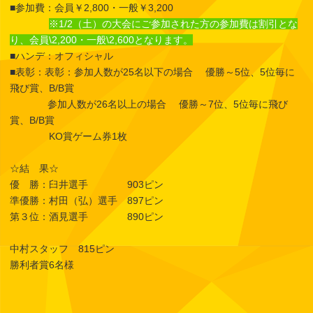
■参加費：会員￥2,800・一般￥3,200
※1/2（土）の大会にご参加された方の参加費は割引とな
り、会員\2,200・一般\2,600となります。
■ハンデ：オフィシャル
■表彰：表彰：参加人数が25名以下の場合 優勝～5位、5位毎に
飛び賞、B/B賞
参加人数が26名以上の場合 優勝～7位、5位毎に飛び
賞、B/B賞
KO賞ゲーム券1枚
☆結 果☆
優 勝：臼井選手 903ピン
準優勝：村田（弘）選手 897ピン
第３位：酒見選手 890ピン
中村スタッフ 815ピン
勝利者賞6名様