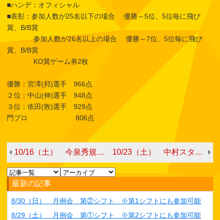
■ハンデ：オフィシャル
■表彰：参加人数が25名以下の場合 優勝～5位、5位毎に飛び
賞、B/B賞
参加人数が26名以上の場合 優勝～7位、5位毎に飛び
賞、B/B賞
KO賞ゲーム券2枚
優勝：宮澤(邦)選手 966点
２位：中山(伸)選手 948点
３位：依田(敦)選手 929点
門プロ 806点
10/16（土） 今泉秀規プロチャレンジ
10/23（土） 中村スタッフチャレンジ
最新の記事
8/30（日） 月例会 第②シフト ※第1シフトにも参加可能
8/29（土） 月例会 第①シフト ※第2シフトにも参加可能