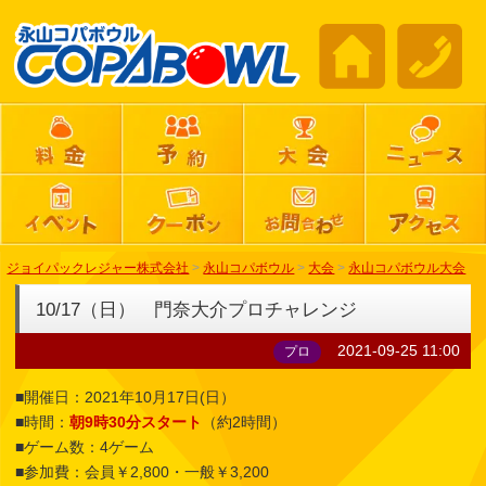
ジョイパックレジャー株式会社
>
永山コパボウル
>
大会
>
永山コパボウル大会
10/17（日） 門奈大介プロチャレンジ
2021-09-25 11:00
プロ
■開催日：2021年10月17日(日）
■時間：
朝9時30分スタート
（約2時間）
■ゲーム数：4ゲーム
■参加費：会員￥2,800・一般￥3,200