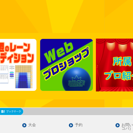
大会
予約
お問い
コパ）