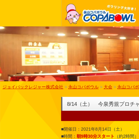
ジョイパックレジャー株式会社
>
永山コパボウル
>
大会
>
永山コパボ
8/14（土） 今泉秀規プロチ
■開催日：2021年8月14日（土）
■時間：
朝9時30分スタート
（約2時間）