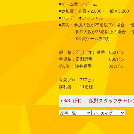
■ゲーム数：4ゲーム
■参加費：会員￥2,800・一般￥3,200
■ハンデ：オフィシャル
■表彰：参加人数が25名以下の場合 優
参加人数が26名以上の場合 優勝～
KO賞ゲーム券2枚
優 勝：石川（艶）選手 853ピン
準優勝：田淵選手 835ピン
第3位 ：油井選手 833ピン
今泉プロ 777ピン
勝利者 11名様
8/8（日） 飯野スタッフチャレ