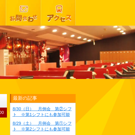
最新の記事
8/30（日） 月例会 第②シフ
00
ト ※第1シフトにも参加可能
8/29（土） 月例会 第①シフ
ト ※第2シフトにも参加可能