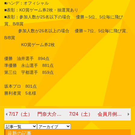
■ハンデ：オフィシャル
■表彰：KO賞ゲーム券2枚・抽選賞あり
■表彰：参加人数が25名以下の場合 優勝～5位、5位毎に飛び
賞、B/B賞
参加人数が26名以上の場合 優勝～7位、5位毎に飛び賞、
B/B賞
KO賞ゲーム券2枚
優勝 油井選手 894点
準優勝 永山選手 881点
第三位 宇都選手 859点
坂本プロ 801点
勝利者賞 5名様
7/17（土） 門奈大介プロチャレンジ
7/24（土） 会員月例会 第①シフト ※日曜日の月例会にも参加可能
最新の記事