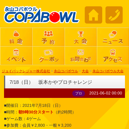
ジョイパックレジャー株式会社
>
永山コパボウル
>
大会
>
永山コパボウル大会
7/18（日） 坂本かやプロチャレンジ
2021-06-02 00:00
プロ
■開催日：2021年7月18日（日）
■時間：
朝9時30分スタート
（約2時間）
■ゲーム数：4ゲーム
■参加費：会員￥2,800・一般￥3,200