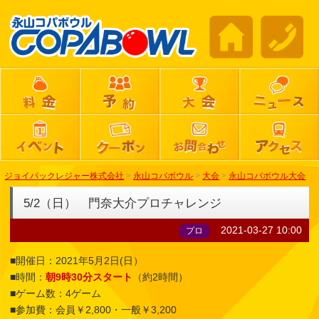
ジョイパックレジャー株式会社
>
永山コパボウル
>
大会
>
永山コパボウル大会
5/2（日） 門奈大介プロチャレンジ
2021-03-27 10:00
プロ
■開催日：2021年5月2日(日）
■時間：
朝9時30分スタート
（約2時間）
■ゲーム数：4ゲーム
■参加費：会員￥2,800・一般￥3,200