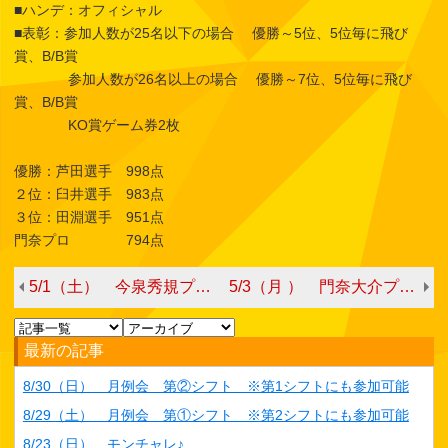
■ハンデ：オフィシャル
■表彰：参加人数が25名以下の場合 優勝～5位、5位毎に飛び
賞、B/B賞
参加人数が26名以上の場合 優勝～7位、5位毎に飛び
賞、B/B賞
KO賞ゲーム券2枚
優勝：芦田選手 998点
２位：臼井選手 983点
３位：田淵選手 951点
門奈プロ 794点
5/1（土） 今泉秀規プロチャレンジ
5/3（月 ） 門奈大介プロチャレンジ
最新の記事
8/30（日） 月例会 第②シフト ※第1シフトにも参加可能
8/29（土） 月例会 第①シフト ※第2シフトにも参加可能
8/23（日） モンチャレ♪