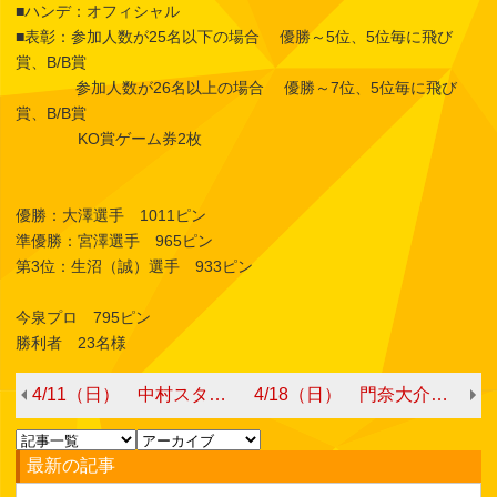
■ハンデ：オフィシャル
■表彰：参加人数が25名以下の場合 優勝～5位、5位毎に飛び
賞、B/B賞
参加人数が26名以上の場合 優勝～7位、5位毎に飛び
賞、B/B賞
KO賞ゲーム券2枚
優勝：大澤選手 1011ピン
準優勝：宮澤選手 965ピン
第3位：生沼（誠）選手 933ピン
今泉プロ 795ピン
勝利者 23名様
4/11（日） 中村スタッフチャレンジ
4/18（日） 門奈大介プロチャレンジ
最新の記事