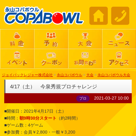
ジョイパックレジャー株式会社
>
永山コパボウル
>
大会
>
永山コパボウル大会
4/17（土） 今泉秀規プロチャレンジ
2021-03-27 10:00
プロ
■開催日：2021年4月17日（土）
■時間：
朝9時30分スタート
（約2時間）
■ゲーム数：4ゲーム
■参加費：会員￥2,800・一般￥3,200