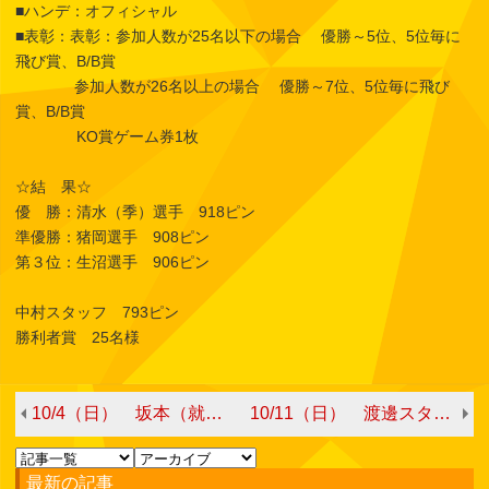
■ハンデ：オフィシャル
■表彰：表彰：参加人数が25名以下の場合 優勝～5位、5位毎に
飛び賞、B/B賞
参加人数が26名以上の場合 優勝～7位、5位毎に飛び
賞、B/B賞
KO賞ゲーム券1枚
☆結 果☆
優 勝：清水（季）選手 918ピン
準優勝：猪岡選手 908ピン
第３位：生沼選手 906ピン
中村スタッフ 793ピン
勝利者賞 25名様
10/4（日） 坂本（就）スタッフチャレンジ
10/11（日） 渡邊スタッフチャレンジ
最新の記事