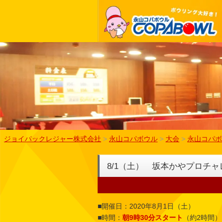
ジョイパックレジャー株式会社
>
永山コパボウル
>
大会
>
永山コパボ
8/1（土） 坂本かやプロチャ
■開催日：2020年8月1日（土）
■時間：
朝9時30分スタート
（約2時間）