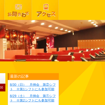
最新の記事
8/30（日） 月例会 第②シフ
00
ト ※第1シフトにも参加可能
8/29（土） 月例会 第①シフ
ト ※第2シフトにも参加可能