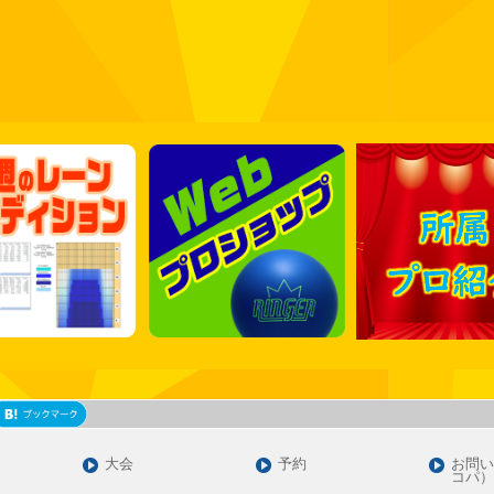
大会
予約
お問い
コパ）