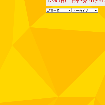
7/26（日） 門奈大介プロチャ