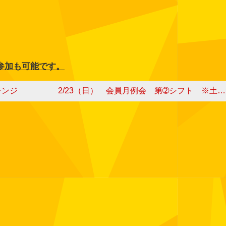
参加も可能です。
レンジ
2/23（日） 会員月例会 第➁シフト ※土曜日の月例会にも参加可能