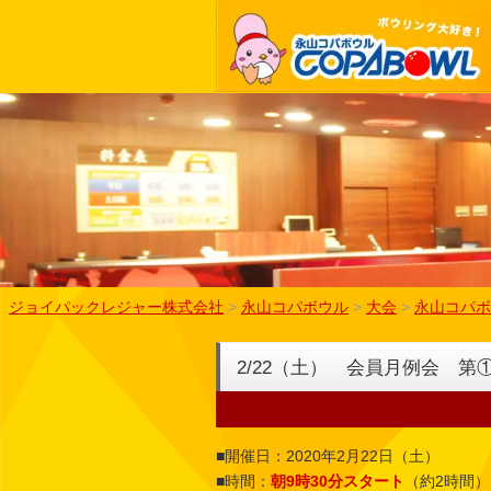
ジョイパックレジャー株式会社
>
永山コパボウル
>
大会
>
永山コパボ
2/22（土） 会員月例会 
■開催日：2020年2月22日（土）
■時間：
朝9時30分スタート
（約2時間）