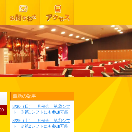
最新の記事
8/30（日） 月例会 第②シフ
00
ト ※第1シフトにも参加可能
8/29（土） 月例会 第①シフ
ト ※第2シフトにも参加可能