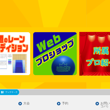
大会
予約
お問い
コパ）