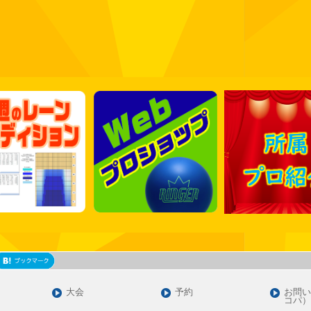
大会
予約
お問い
コパ）