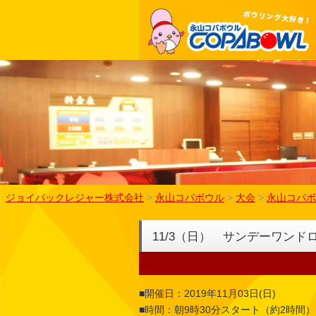
ジョイパックレジャー株式会社
>
永山コパボウル
>
大会
>
永山コパボ
11/3（日） サンデーワンド
■開催日：2019年11月03日(日)
■時間：朝9時30分スタート（約2時間）