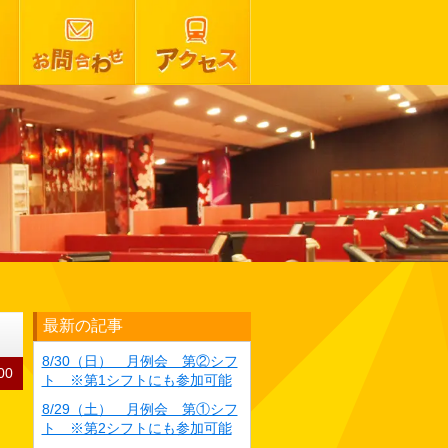
最新の記事
8/30（日） 月例会 第②シフ
00
ト ※第1シフトにも参加可能
8/29（土） 月例会 第①シフ
ト ※第2シフトにも参加可能