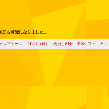
参加も可能になりました。
プトーナメント
10/27（日） 会員月例会 第➁