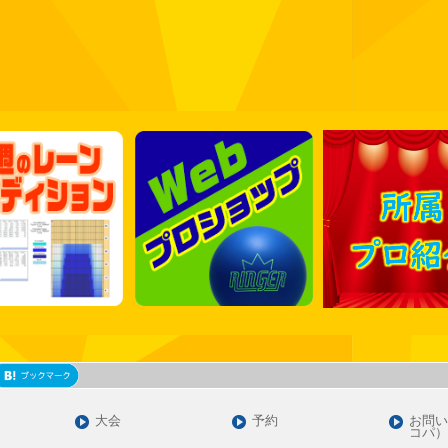
大会
予約
お問い
コパ）