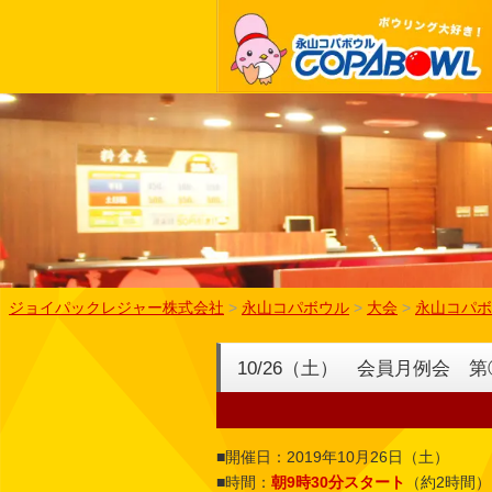
ジョイパックレジャー株式会社
>
永山コパボウル
>
大会
>
永山コパボ
10/26（土） 会員月例会
■開催日：2019年10月26日（土）
■時間：
朝9時30分スタート
（約2時間）