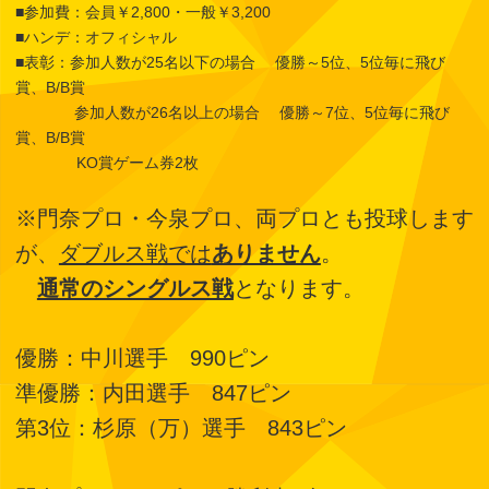
■参加費：会員￥2,800・一般￥3,200
■ハンデ：オフィシャル
■表彰：参加人数が25名以下の場合 優勝～5位、5位毎に飛び
賞、B/B賞
参加人数が26名以上の場合 優勝～7位、5位毎に飛び
賞、B/B賞
KO賞ゲーム券2枚
※門奈プロ・今泉プロ、両プロとも投球します
が、
ダブルス戦では
ありません
。
通常のシングルス戦
となります。
優勝：中川選手 990ピン
準優勝：内田選手 847ピン
第3位：杉原（万）選手 843ピン