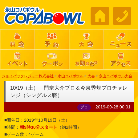
ジョイパックレジャー株式会社
>
永山コパボウル
>
大会
>
永山コパボウル大会
10/19（土） 門奈大介プロ＆今泉秀規プロチャレ
ンジ（シングルス戦）
2019-09-28 00:01
プロ
■開催日：2019年10月19日（土）
■時間：
朝9時30分スタート
（約2時間）
■ゲーム数：4ゲーム