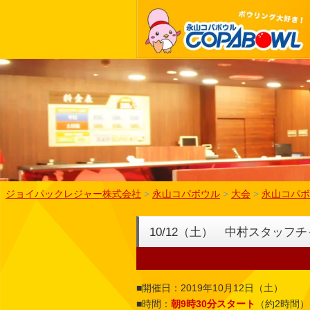
ジョイパックレジャー株式会社
>
永山コパボウル
>
大会
>
永山コパボ
10/12（土） 中村スタッフ
■開催日：2019年10月12日（土）
■時間：
朝9時30分スタート
（約2時間）