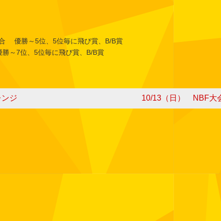
合 優勝～5位、5位毎に飛び賞、B/B賞
7位、5位毎に飛び賞、B/B賞
レンジ
10/13（日） NBF大