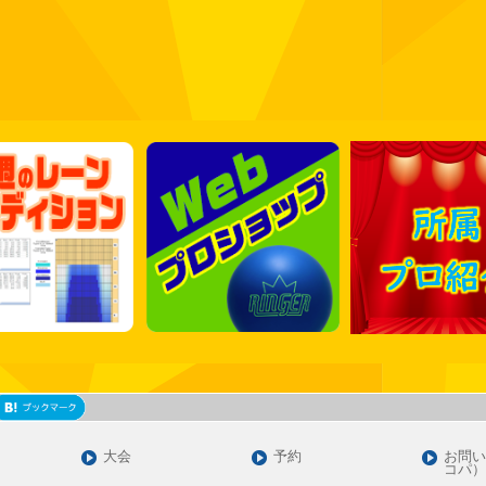
大会
予約
お問い
コパ）