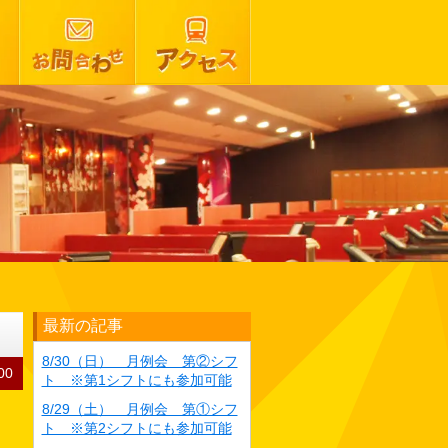
最新の記事
8/30（日） 月例会 第②シフ
00
ト ※第1シフトにも参加可能
8/29（土） 月例会 第①シフ
ト ※第2シフトにも参加可能